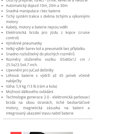
Otočný přepínač funkcí - Drive, Reverse a Neutral
Automatický dojezd 10m, 20m a 30m
Snadná manipulace i bez baterie
Tichý systém trakce s dvěma tichými a výkonnými
motory
Kabely, motory a baterie nejsou vidět
Elektronická brzda pro jízdu z kopce (cruise
control)
Výměnné pneumatiky
Velký výběr barev kol a pneumatik bez příplatku
Snadno rozložitelný do plochých rozměrů
Rozměry složeného vozíku: 65x60x12 cm /
25.5x23.5x4.7 inch.
Upevnění pro JuCad deštníky
Lithiová baterie s výdrží až 45 jamek včetně
nabíječky
Váha: 5,9 kg /13 lb (rám a kola)
Možnost dálkového ovládání
Technologie generace 2.0 - elektronická parkovací
brzda na obou stranách, tiché bezkartáčové
motory, magnetická zásuvka na baterii a
integrovaný ukazatel stavu nabití baterie