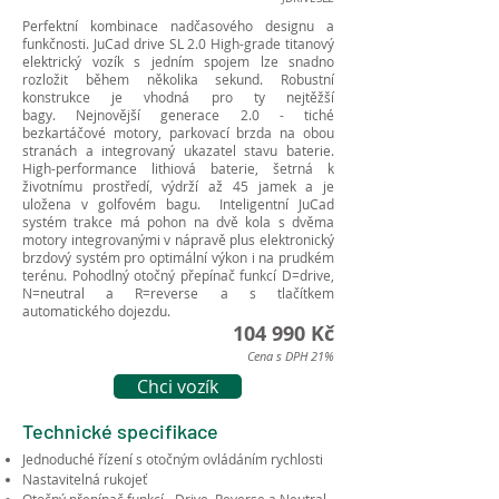
Perfektní kombinace nadčasového designu a
funkčnosti. JuCad drive SL 2.0 High-grade titanový
elektrický vozík s jedním spojem lze snadno
rozložit během několika sekund. Robustní
konstrukce je vhodná pro ty nejtěžší
bagy. Nejnovější generace 2.0 - tiché
bezkartáčové motory, parkovací brzda na obou
stranách a integrovaný ukazatel stavu baterie.
High-performance lithiová baterie, šetrná k
životnímu prostředí, výdrží až 45 jamek a je
uložena v golfovém bagu. Inteligentní JuCad
systém trakce má pohon na dvě kola s dvěma
motory integrovanými v nápravě plus elektronický
brzdový systém pro optimální výkon i na prudkém
terénu. Pohodlný otočný přepínač funkcí D=drive,
N=neutral a R=reverse a s tlačítkem
automatického dojezdu.
104 990 Kč
Cena s DPH 21%
Chci vozík
Technické specifikace
Jednoduché řízení s otočným ovládáním rychlosti
Nastavitelná rukojeť