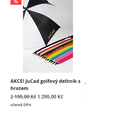
%
AKCE! JuCad golfový deštník s
JuCad Travel Bag
hrotem
Cena
2 590,00 Kč
Běžná cena
Zvýhodněná cena
2 190,00 Kč
1 290,00 Kč
včetně DPH
včetně DPH
Koupit