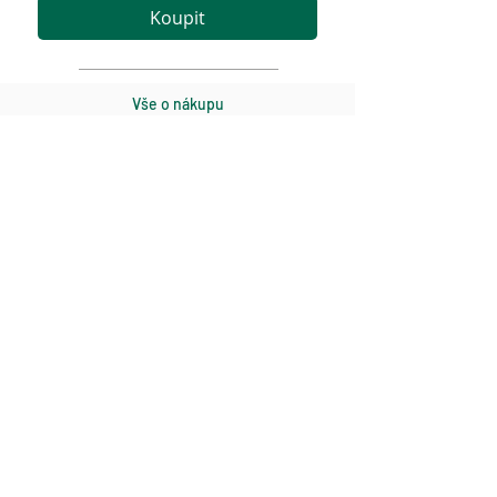
Koupit
Vše o nákupu
Obchodní podmínky
Zásady GDPR
Odstoupení
Kontakt
Golf Gate k.s.
E-mail:
info@golfgate.cz
Tel:
+420 725 777 887
www.golfgate.cz
Odběr novinek
Odeslat
Chci odebírat novinky e-mailem a souhlasím se
zpracováním osobních údajů