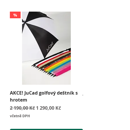
%
AKCE! JuCad golfový deštník s
JuCad Travel Bag
hrotem
Cena
2 590,00 Kč
Běžná cena
Zvýhodněná cena
2 190,00 Kč
1 290,00 Kč
včetně DPH
včetně DPH