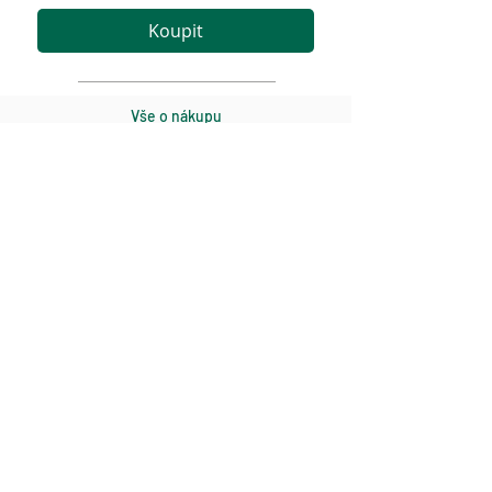
Koupit
Vše o nákupu
Obchodní podmínky
Zásady GDPR
Odstoupení
Kontakt
Golf Gate k.s.
E-mail:
info@golfgate.cz
Tel:
+420 725 777 887
www.golfgate.cz
Odběr novinek
Odeslat
Chci odebírat novinky e-mailem a souhlasím se
zpracováním osobních údajů