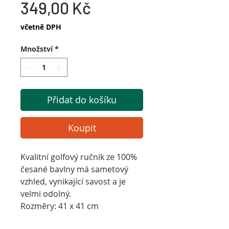
Zvýhodněná
cena
349,00 Kč
cena
včetně DPH
Množství
*
Přidat do košíku
Koupit
Kvalitní golfový ručník ze 100%
česané bavlny má sametový
vzhled, vynikající savost a je
velmi odolný.
Rozměry: 41 x 41 cm