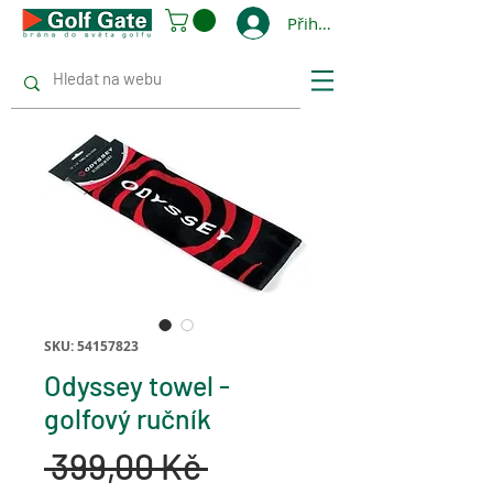
Přihlásit se
SKU: 54157823
Odyssey towel -
golfový ručník
Běžná
 399,00 Kč 