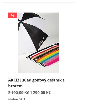
%
AKCE! JuCad golfový deštník s
JuCad Travel Bag
hrotem
Cena
2 590,00 Kč
Běžná cena
Zvýhodněná cena
2 190,00 Kč
1 290,00 Kč
včetně DPH
včetně DPH