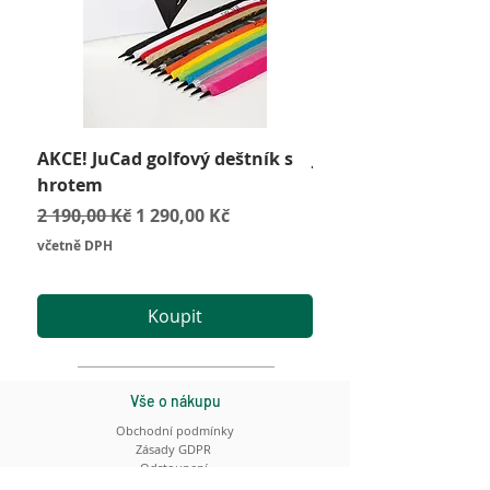
AKCE! JuCad golfový deštník s
JuCad Travel Bag
hrotem
Cena
2 590,00 Kč
Běžná cena
Zvýhodněná cena
2 190,00 Kč
1 290,00 Kč
včetně DPH
včetně DPH
Koupit
Vše o nákupu
Obchodní podmínky
Zásady GDPR
Odstoupení