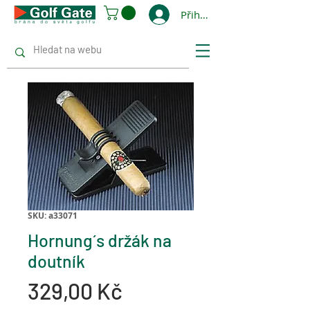
Přihlásit se
SKU: a33071
Hornung´s držák na
doutník
Cena
329,00 Kč