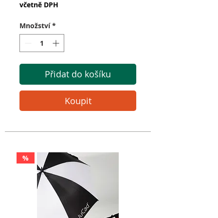
včetně DPH
Množství
*
Přidat do košíku
Koupit
%