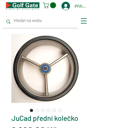
Přihlásit se
JuCad přední kolečko