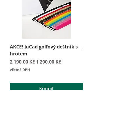
AKCE! JuCad golfový deštník s
JuCad Travel Bag
hrotem
Cena
2 590,00 Kč
Běžná cena
Zvýhodněná cena
2 190,00 Kč
1 290,00 Kč
včetně DPH
včetně DPH
Koupit
Vše o nákupu
Obchodní podmínky
Zásady GDPR
Odstoupení