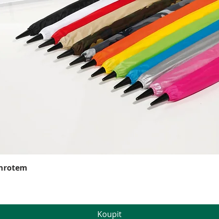
Rychlý náhled
 hrotem
Koupit