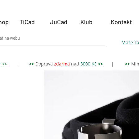
hop
TiCad
JuCad
Klub
Kontakt
Máte zá
e
<<
|
>>
Doprava
zdar
ma
nad
3000 Kč
<<
|
>>
Min