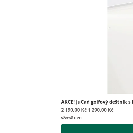
AKCE! JuCad golfový deštník s
Běžná cena
Zvýhodněná cena
2 190,00 Kč
1 290,00 Kč
včetně DPH