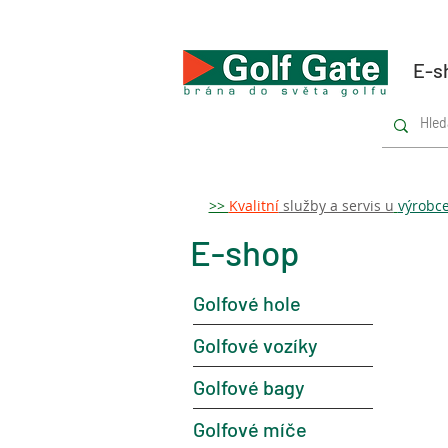
E-s
>>
Kvalitní
služby a servis u
výrobc
E-shop
Golfové hole
Golfové vozíky
Golfové bagy
Golfové míče