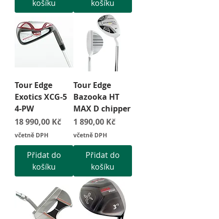
košíku
košíku
Tour Edge
Tour Edge
Exotics XCG-5
Bazooka HT
4-PW
MAX D chipper
Cena
Cena
18 990,00 Kč
1 890,00 Kč
včetně DPH
včetně DPH
Přidat do
Přidat do
košíku
košíku