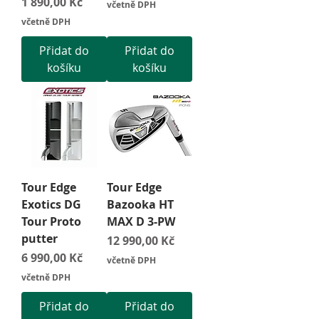
Cena
1 890,00 Kč
včetně DPH
včetně DPH
Přidat do
Přidat do
košíku
košíku
Tour Edge
Tour Edge
Exotics DG
Bazooka HT
Tour Proto
MAX D 3-PW
putter
Cena
12 990,00 Kč
Cena
6 990,00 Kč
včetně DPH
včetně DPH
Přidat do
Přidat do