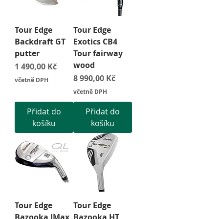
Tour Edge
Tour Edge
Backdraft GT
Exotics CB4
putter
Tour fairway
wood
Cena
1 490,00 Kč
Cena
8 990,00 Kč
včetně DPH
včetně DPH
Přidat do
Přidat do
košíku
košíku
Tour Edge
Tour Edge
Bazooka JMax
Bazooka HT