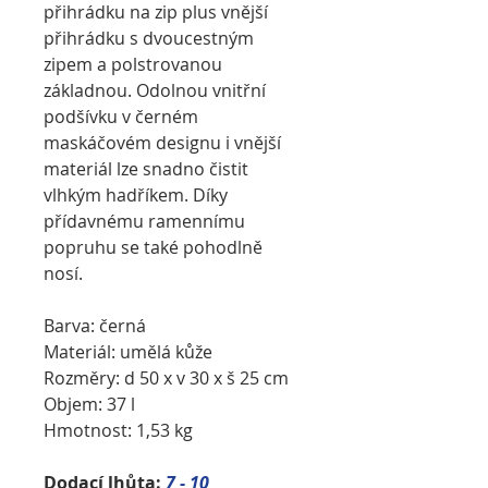
přihrádku na zip plus vnější
přihrádku s dvoucestným
zipem a polstrovanou
základnou.
Odolnou vnitřní
podšívku v černém
maskáčovém designu i vnější
materiál lze snadno čistit
vlhkým hadříkem.
Díky
přídavnému ramennímu
popruhu se také pohodlně
nosí.
Barva: černá
Materiál: umělá kůže
Rozměry: d 50 x v 30 x š 25 cm
Objem: 37 l
Hmotnost: 1,53 kg
Dodací lhůta:
7 - 10