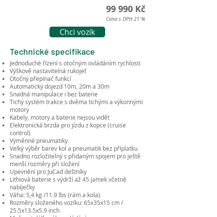
99 990 Kč
Cena s DPH 21 %
Chci vozík
Technické specifikace
Jednoduché řízení s otočným ovládáním rychlosti
Výškově nastavitelná rukojeť
Otočný přepínač funkcí
Automatický dojezd 10m, 20m a 30m
Snadná manipulace i bez baterie
Tichý systém trakce s dvěma tichými a výkonnými
motory
Kabely, motory a baterie nejsou vidět
Elektronická brzda pro jízdu z kopce (cruise
control)
Výměnné pneumatiky
Velký výběr barev kol a pneumatik bez příplatku
Snadno rozložitelný s přidaným spojem pro ještě
menší rozměry při složení
Upevnění pro JuCad deštníky
Lithiová baterie s výdrží až 45 jamek včetně
nabíječky
Váha: 5,4 kg /11.9 lbs (rám a kola)
Rozměry složeného vozíku: 65x35x15 cm /
25.5x13.5x5.9 inch