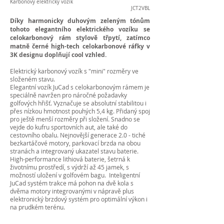
Karbonový elektrický vozík
JCT2VBL
Díky harmonicky duhovým zeleným tónům
tohoto elegantního elektrického vozíku se
celokarbonový rám stylově třpytí, zatímco
matně černé high-tech celokarbonové ráfky v
3K designu doplňují cool vzhled.
Elektrický karbonový vozík s "mini" rozměry ve
složeném stavu.
Elegantní vozík JuCad s celokarbonovým rámem je
speciálně navržen pro náročné požadavky
golfových hřišť. Vyznačuje se absolutní stabilitou i
přes nízkou hmotnost pouhých 5,4 kg. Přidaný spoj
pro ještě menší rozměry při složení. Snadno se
vejde do kufru sportovních aut, ale také do
cestovního obalu. Nejnovější generace 2.0 - tiché
bezkartáčové motory, parkovací brzda na obou
stranách a integrovaný ukazatel stavu baterie.
High-performance lithiová baterie, šetrná k
životnímu prostředí, s výdrží až 45 jamek, s
možností uložení v golfovém bagu. Inteligentní
JuCad systém trakce má pohon na dvě kola s
dvěma motory integrovanými v nápravě plus
elektronický brzdový systém pro optimální výkon i
na prudkém terénu.