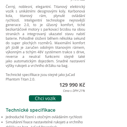
Černý, noblesní, elegantní. Titanový elektrický
vozík s unikátními designovými koly. Karbonová
kola, titanový rám, plynulé ovládání
rychlostí. Inteligentní technologie nejnovější
generace 2.0, to je úžasný komfort, tiché
bezkartáčové motory s parkovací brzdou na obou
stranách a integrovaný ukazatel stavu nabití
baterie. Pohodlné složení během několika sekund
do super plochých rozměrů. Maximální komfort
při jízdě je zaručen odolným titanovým rámem,
výkonným a tichým 48V systémem trakce s drive,
reverse a neutral funkcemi stejně také
jako automatickým dojezdem. Snadné nastavení
výšky rukojeti a vrchního držáku na bag.
Technické specifikace jsou stejné jako
JuCad
Phantom Titan 2.0
.
129 990 Kč
Cena s DPH 21%
Chci vozík
Technické specifikace
Jednoduché řízení s otočným ovládáním rychlosti
Simultánní fixace nastavitelné rukojeti a vrchního