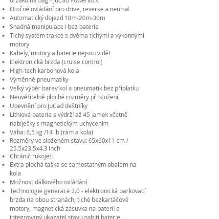
držáku na bag - JuCad Powerlock
Otočné ovládání pro drive, reverse a neutral
Automatický dojezd 10m-20m-30m
Snadná manipulace i bez baterie
Tichý systém trakce s dvěma tichými a výkonnými
motory
Kabely, motory a baterie nejsou vidět
Elektronická brzda (cruise control)
High-tech karbonová kola
Výměnné pneumatiky
Velký výběr barev kol a pneumatik bez příplatku
Neuvěřitelně ploché rozměry při složení
Upevnění pro JuCad deštníky
Lithiová baterie s výdrží až 45 jamek včetně
nabíječky s magnetickým uchycením
Váha: 6,5 kg /14 lb (rám a kola)
Rozměry ve složeném stavu: 65x60x11 cm /
25.5x23.5x4.3 inch
Chránič rukojeti
Extra plochá taška se samostatným obalem na
kola
Možnost dálkového ovládání
Technologie generace 2.0 - elektronická parkovací
brzda na obou stranách, tiché bezkartáčové
motory, magnetická zásuvka na baterii a
integrovaný ukazatel stavu nabití baterie