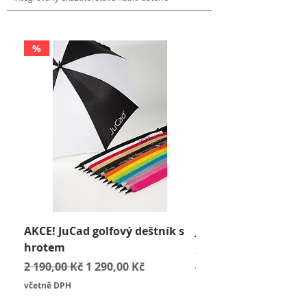
%
AKCE! JuCad golfový deštník s
JuCad Travel Bag
hrotem
Cena
2 590,00 Kč
Běžná cena
Zvýhodněná cena
2 190,00 Kč
1 290,00 Kč
včetně DPH
včetně DPH