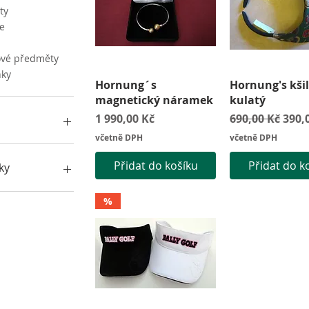
ty
e
ové předměty
ňky
Rychlý náhled
Rychlý náh
Hornung´s
Hornung's kšil
magnetický náramek
kulatý
Cena
Běžná cena
Zvýh
1 990,00 Kč
690,00 Kč
390,
včetně DPH
včetně DPH
č
4 590 Kč
Přidat do košíku
Přidat do k
ky
lly Golf
%
ornung's
uCad