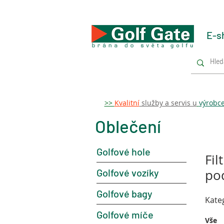
E-s
>>
Kvalitní
služby a servis u
výrobc
Oblečení
Golfové hole
Fil
Golfové vozíky
po
Golfové bagy
Kate
Golfové míče
Vše