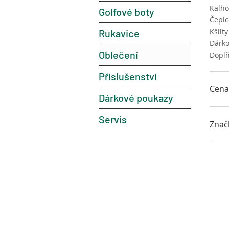
Kalho
Golfové boty
Čepic
Kšilty
Rukavice
Dárk
Oblečení
Dopl
Příslušenství
Cena
Dárkové poukazy
Servis
290 K
Znač
Ba
H
J