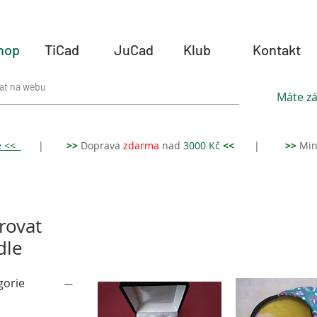
hop
TiCad
JuCad
Klub
Kontakt
Máte zá
e
<<
|
>>
Doprava
zdar
ma
nad
3000 Kč
<<
|
>>
Min
trovat
dle
gorie