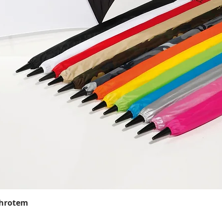
Rychlý náhled
 hrotem