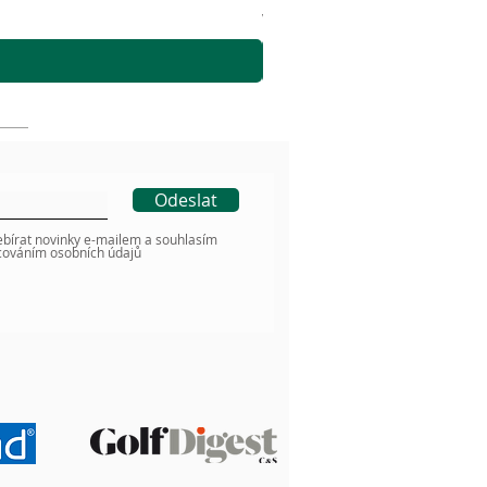
včetně DPH
Odeslat
ebírat novinky e-mailem a souhlasím
cováním osobních údajů