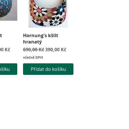
led
Rychlý náhled
t
Hornung's kšilt
hranatý
odněná cena
Běžná cena
Zvýhodněná cena
00 Kč
690,00 Kč
390,00 Kč
včetně DPH
ošíku
Přidat do košíku