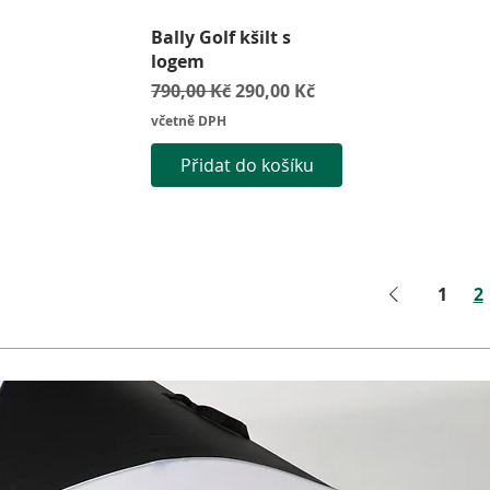
Rychlý náhled
Bally Golf kšilt s
logem
Běžná cena
Zvýhodněná cena
790,00 Kč
290,00 Kč
včetně DPH
Přidat do košíku
1
2