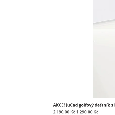
AKCE! JuCad golfový deštník s
Běžná cena
Zvýhodněná cena
2 190,00 Kč
1 290,00 Kč