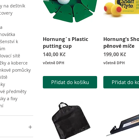
y na deštník
covery
ka
hovátka
Rychlý náhled
Rychlý náh
Hornung´s Plastic
Hornung's Sho
ušenství k
putting cup
pěnové míče
kům
Cena
Cena
140,00 Kč
199,00 Kč
ovací sítě
žky a koberce
včetně DPH
včetně DPH
inkové pomůcky
iště
Přidat do košíku
Přidat do k
ňky
ové předměty
ky a fixy
ní