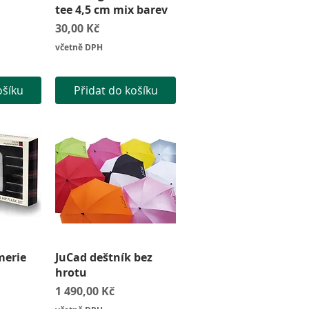
tee 4,5 cm mix barev
Cena
30,00 Kč
včetně DPH
ošíku
Přidat do košíku
led
Rychlý náhled
merie
JuCad deštník bez
hrotu
Cena
1 490,00 Kč