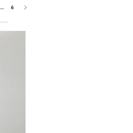
...
6