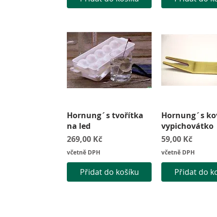
Rychlý náhled
Rychlý náh
Hornung´s tvořítka
Hornung´s ko
na led
vypichovátko
Cena
Cena
269,00 Kč
59,00 Kč
včetně DPH
včetně DPH
Přidat do košíku
Přidat do k