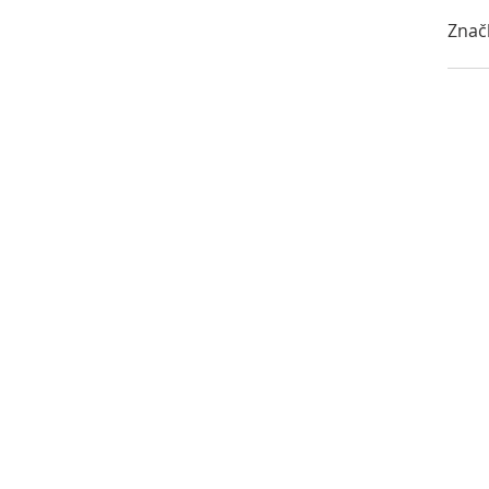
5 Kč
Znač
C
H
I
J
N
P
P
S