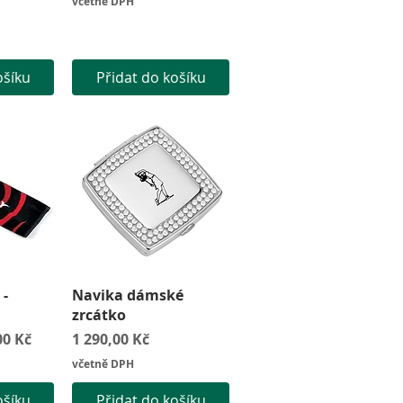
včetně DPH
ošíku
Přidat do košíku
led
Rychlý náhled
 -
Navika dámské
zrcátko
odněná cena
Cena
00 Kč
1 290,00 Kč
včetně DPH
ošíku
Přidat do košíku