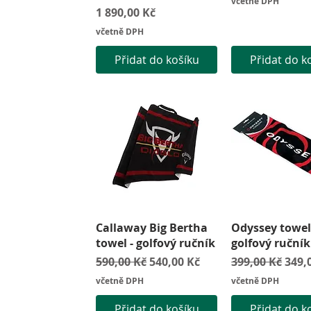
včetně DPH
Cena
1 890,00 Kč
včetně DPH
Přidat do košíku
Přidat do k
Rychlý náhled
Rychlý náh
Callaway Big Bertha
Odyssey towel
towel - golfový ručník
golfový ručník
Běžná cena
Zvýhodněná cena
Běžná cena
Zvýh
590,00 Kč
540,00 Kč
399,00 Kč
349,
včetně DPH
včetně DPH
Přidat do košíku
Přidat do k