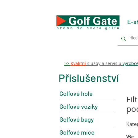
E-s
>>
Kvalitní
služby a servis u
výrobc
Příslušenství
Golfové hole
Fil
Golfové vozíky
po
Golfové bagy
Kate
Golfové míče
Vše