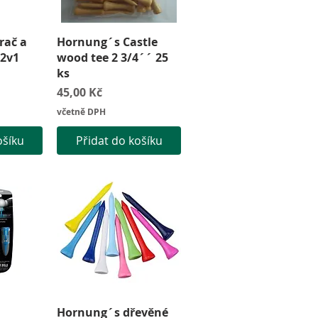
led
Rychlý náhled
rač a
Hornung´s Castle
 2v1
wood tee 2 3/4´´ 25
ks
Cena
45,00 Kč
včetně DPH
ošíku
Přidat do košíku
led
Rychlý náhled
Hornung´s dřevěné