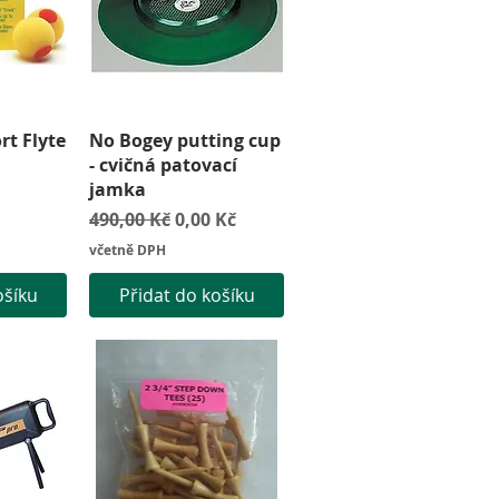
led
Rychlý náhled
rt Flyte
No Bogey putting cup
- cvičná patovací
jamka
Běžná cena
Zvýhodněná cena
490,00 Kč
0,00 Kč
včetně DPH
ošíku
Přidat do košíku