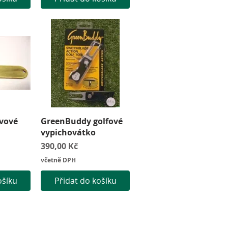
led
Rychlý náhled
vové
GreenBuddy golfové
vypichovátko
Cena
390,00 Kč
včetně DPH
ošíku
Přidat do košíku