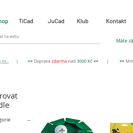
hop
TiCad
JuCad
Klub
Kontakt
Máte zá
e
<<
|
>>
Doprava
zdar
ma
nad
3000 Kč
<<
|
>>
Min
trovat
dle
gorie