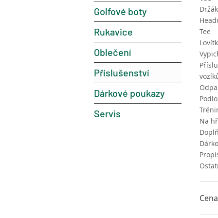
Držák
Golfové boty
Head
Rukavice
Tee
Lovít
Oblečení
Vypic
Přísl
Příslušenství
vozí
Odpal
Dárkové poukazy
Podlo
Trén
Servis
Na hř
Dopl
Dárk
Propis
Ostat
Cena