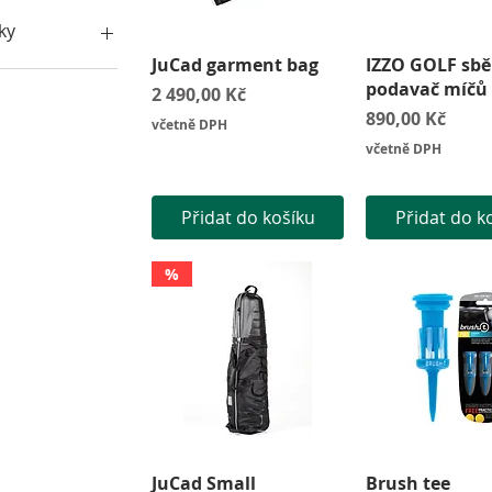
16 990 Kč
ky
Rychlý náhled
Rychlý náh
JuCad garment bag
IZZO GOLF sbě
allaway
podavač míčů
Cena
2 490,00 Kč
ornung's
Cena
890,00 Kč
včetně DPH
ZZO Golf
včetně DPH
uCad
avika
GA Tour
Přidat do košíku
Přidat do k
hoton Golf
harpie
%
Rychlý náhled
Rychlý náh
JuCad Small
Brush tee