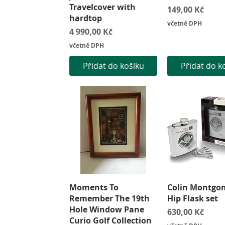
Travelcover with
Cena
149,00 Kč
hardtop
včetně DPH
Cena
4 990,00 Kč
včetně DPH
Přidat do košíku
Přidat do k
Rychlý náhled
Rychlý náh
Moments To
Colin Montgo
Remember The 19th
Hip Flask set
Hole Window Pane
Cena
630,00 Kč
Curio Golf Collection