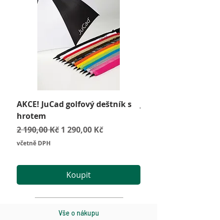
AKCE! JuCad golfový deštník s
JuCad Travel Bag
hrotem
Cena
2 590,00 Kč
Běžná cena
Zvýhodněná cena
2 190,00 Kč
1 290,00 Kč
včetně DPH
včetně DPH
Koupit
Vše o nákupu