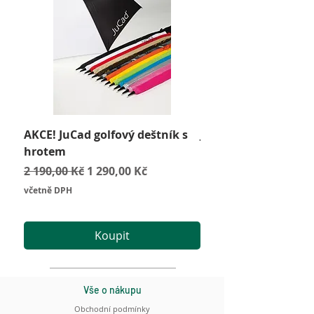
AKCE! JuCad golfový deštník s
JuCad Travel Bag
hrotem
Cena
2 590,00 Kč
Běžná cena
Zvýhodněná cena
2 190,00 Kč
1 290,00 Kč
včetně DPH
včetně DPH
Koupit
Vše o nákupu
Obchodní podmínky