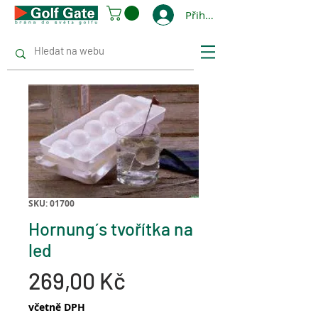
Přihlásit se
SKU: 01700
Hornung´s tvořítka na
led
Cena
269,00 Kč
včetně DPH