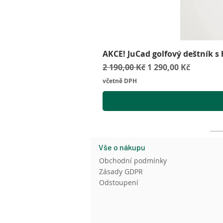
AKCE! JuCad golfový deštník s
Běžná cena
Zvýhodněná cena
2 190,00 Kč
1 290,00 Kč
včetně DPH
Vše o nákupu
Obchodní podmínky
Zásady GDPR
Odstoupení