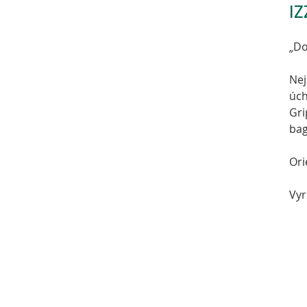
IZ
„Do
Nej
úch
Gri
bag
Ori
Vyr