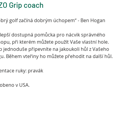
ZO Grip coach
brý golf začíná dobrým úchopem“ - Ben Hogan
lepší dostupná pomůcka pro nácvik správného
opu, při kterém můžete použít Vaše vlastní hole.
p jednoduše připevníte na jakoukoli hůl z Vašeho
u. Během vteřiny ho můžete přehodit na další hůl.
entace ruky: pravák
obeno v USA.