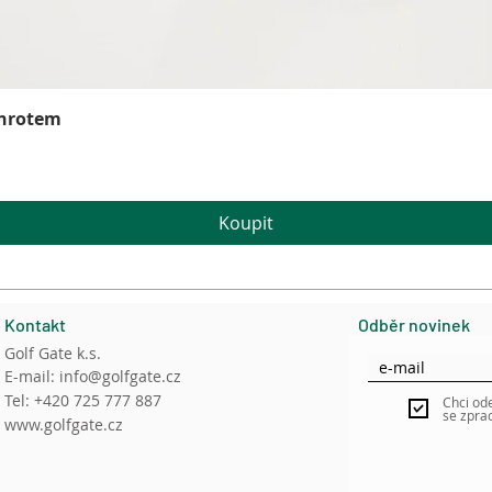
Rychlý náhled
 hrotem
Koupit
Kontakt
Odběr novinek
Golf Gate k.s.
E-mail:
info@golfgate.cz
Tel: +420 725 777 887
Chci od
se zpra
www.golfgate.cz