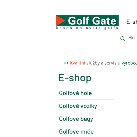
E-s
>>
Kvalitní
služby a servis u
výrobc
E-shop
Golfové hole
Golfové vozíky
Golfové bagy
Golfové míče