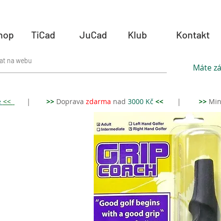
hop
TiCad
JuCad
Klub
Kontakt
Máte zá
e
<<
|
>>
Doprava
zdar
ma
nad
3000 Kč
<<
|
>>
Min