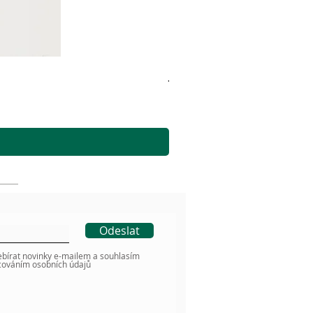
JuCad Travel Bag
Cena
2 590,00 Kč
včetně DPH
Odeslat
ebírat novinky e-mailem a souhlasím
cováním osobních údajů