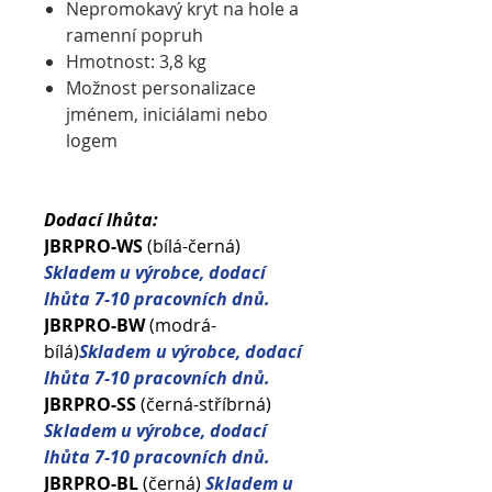
Nepromokavý kryt na hole a
ramenní popruh
Hmotnost: 3,8 kg
Možnost personalizace
jménem, ​​iniciálami nebo
logem
Dodací lhůta:
JBRPRO-WS
(bílá-černá)
Skladem u výrobce, dodací
lhůta 7-10 pracovních dnů.
JBRPRO-BW
(modrá-
bílá)
Skladem
u výrobce, dodací
lhůta 7-10 pracovních dnů.
JBRPRO-SS
(černá-stříbrná)
S
k
ladem u výrobce, dodací
lhůta 7-10 pracovních dnů.
JBRPRO-BL
(černá)
S
k
ladem u