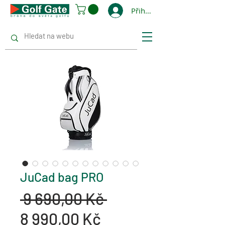
Přihlásit se
JuCad bag PRO
Běžná
 9 690,00 Kč 
Zvýhodněná
cena
8 990,00 Kč