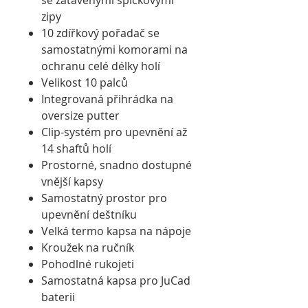
se zatavenými špičkovými
zipy
10 zdířkový pořadač se
samostatnými komorami na
ochranu celé délky holí
Velikost 10 palců
Integrovaná přihrádka na
oversize putter
Clip-systém pro upevnění až
14 shaftů holí
Prostorné, snadno dostupné
vnější kapsy
Samostatný prostor pro
upevnění deštníku
Velká termo kapsa na nápoje
Kroužek na ručník
Pohodlné rukojeti
Samostatná kapsa pro JuCad
baterii