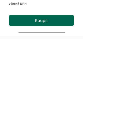
včetně DPH
Koupit
Vše o nákupu
Obchodní podmínky
Zásady GDPR
Odstoupení
Kontakt
Golf Gate k.s.
E-mail:
info@golfgate.cz
Tel:
+420 725 777 887
www.golfgate.cz
Odběr novinek
Odeslat
Chci odebírat novinky e-mailem a souhlasím se
zpracováním osobních údajů