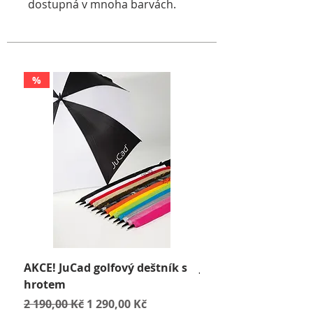
dostupná v mnoha barvách.
%
AKCE! JuCad golfový deštník s
JuCad Travel Bag
hrotem
Cena
2 590,00 Kč
Běžná cena
Zvýhodněná cena
2 190,00 Kč
1 290,00 Kč
včetně DPH