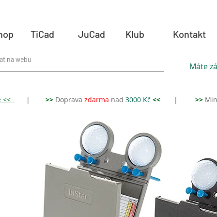
hop
TiCad
JuCad
Klub
Kontakt
Máte zá
e
<<
|
>>
Doprava
zdar
ma
nad
3000 Kč
<<
|
>>
Min