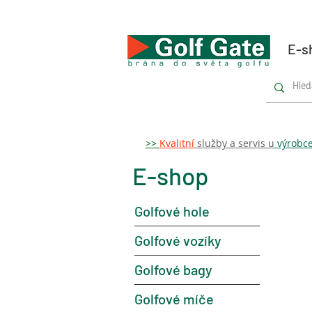
E-s
>>
Kvalitní
služby a servis u
výrobc
E-shop
Golfové hole
Golfové vozíky
Golfové bagy
Golfové míče