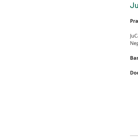
Ju
Pra
JuC
Nep
Bar
Dod