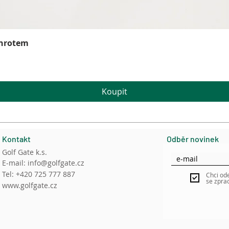
Rychlý náhled
 hrotem
Koupit
Kontakt
Odběr novinek
Golf Gate k.s.
E-mail:
info@golfgate.cz
Tel: +420 725 777 887
Chci od
se zpra
www.golfgate.cz