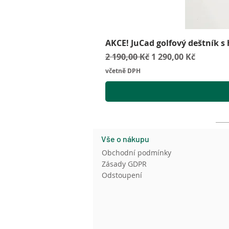
AKCE! JuCad golfový deštník s
Běžná cena
Zvýhodněná cena
2 190,00 Kč
1 290,00 Kč
včetně DPH
Vše o nákupu
Obchodní podmínky
Zásady GDPR
Odstoupení