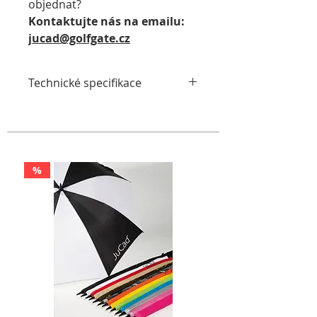
objednat?
Kontaktujte nás
na emailu:
jucad@golfgate.cz
Technické specifikace
Výškově nastavitelná rukojeť
Lehký titanový rám
Automatický dojezd 10-20-
30m
%
Rozměry složeného
vozíku 65x60x20 cm
Lithiová baterie s výdrží až 45
jamek včetně nabíječky
Váha: 5,5 kg (rám a kola)
Možnost dálkového ovládání