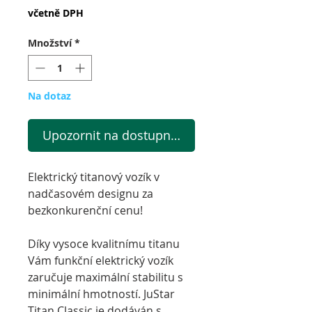
včetně DPH
Množství
*
Na dotaz
Upozornit na dostupnost
Elektrický titanový vozík v
nadčasovém designu za
bezkonkurenční cenu!
Díky vysoce kvalitnímu titanu
Vám funkční elektrický vozík
zaručuje maximální stabilitu s
minimální hmotností.
JuStar
Titan Classic je dodáván s