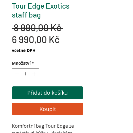
Tour Edge Exotics
staff bag
Běžná
 8 990,00 Kč 
Zvýhodněná
cena
6 990,00 Kč
cena
včetně DPH
Množství
*
Přidat do košíku
Koupit
Komfortní bag Tour Edge ze