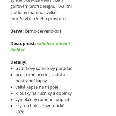
syntetické kůže v klasickém
golfovém profi designu. Kvalitní
a odolný materiál, velké
množství úložného prostoru.
Barva:
černo-červeno-bílá
Dostupnost:
skladem, ihned k
dodání
Detaily:
6 zdířkový sametový pořadač
prostorné přední, zadní a
postranní kapsy
velká kapsa na nápoje
kroužky na ručníky a doplňky
vyměkčený ramenní popruh
kryt na hole ze syntetické
kůže