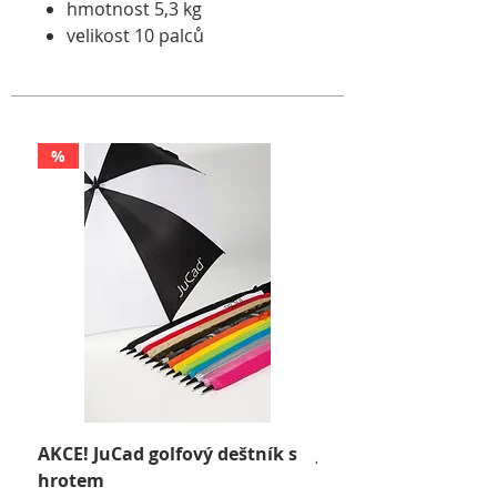
hmotnost 5,3 kg
velikost 10 palců
%
AKCE! JuCad golfový deštník s
JuCad Travel Bag
hrotem
Cena
2 590,00 Kč