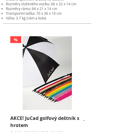
Rozměry složeného vozíku: 66 x 32 x 14 cm
Rozměry rámu: 66 x 21 x 14 cm
Transportní taška: 70 x 36 x 10 cm
Váha: 3.7 kg (rám a kola)
%
AKCE! JuCad golfový deštník s
JuCad Travel Bag
hrotem
Cena
2 590,00 Kč