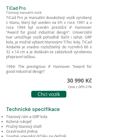
TiCad Pro
Titanový manuální vozík
TiCad Pro je manuální dvoukolový vozík vyrobený
z titanu, který byl uveden na trh v roce 1991 a v
roce 1994 byl oceněn prestižní iF Hannover
"Award for good industrial design". Univerzální
tvar umožňuje vozík pohodlně tlačit i tahat. GRP
kola, je možné vybavit titanovými TiTec koly. TiCad
Andante je snadno rozložitelný do rozměrů 66 x
32 x 14 cm a je dodáván se zakázkově vyrobenou
přepravní taškou.
1994: The prestigious iF Hannover "Award for
good industrial design"
30 990 Kč
Cena s DPH 21%
Chci vozík
Technické specifikace
Titanový rám a GRP kola
Kožená rukojeť
Pružný titanový shaft
Gravírování jména
Snadné upevnění držáku na deštník