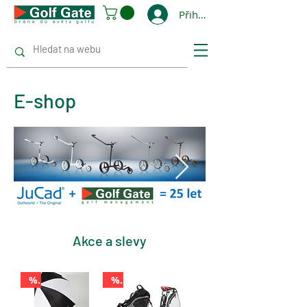
Přihlásit se
E-shop
Akce a slevy
%
%