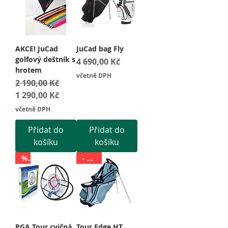
AKCE! JuCad
JuCad bag Fly
golfový deštník s
Cena
4 690,00 Kč
hrotem
včetně DPH
Běžná cena
Zvýhodněná cena
2 190,00 Kč
1 290,00 Kč
včetně DPH
Přidat do
Přidat do
košíku
košíku
%
- 30%
PGA Tour cvičná
Tour Edge HT