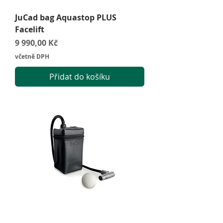
JuCad bag Aquastop PLUS
Facelift
Cena
9 990,00 Kč
včetně DPH
Přidat do košíku