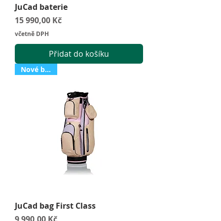
JuCad baterie
Cena
15 990,00 Kč
včetně DPH
Přidat do košíku
Nové barvy!
JuCad bag First Class
Cena
9 990,00 Kč