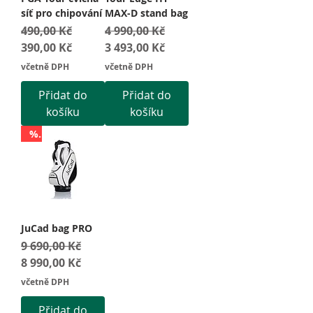
síť pro chipování
MAX-D stand bag
Běžná cena
Zvýhodněná cena
Běžná cena
Zvýhodněná cena
490,00 Kč
4 990,00 Kč
390,00 Kč
3 493,00 Kč
včetně DPH
včetně DPH
Přidat do
Přidat do
košíku
košíku
%
JuCad bag PRO
Běžná cena
Zvýhodněná cena
9 690,00 Kč
8 990,00 Kč
včetně DPH
Přidat do