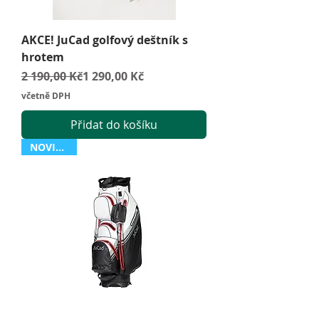
AKCE! JuCad golfový deštník s
hrotem
Běžná cena
Zvýhodněná cena
2 190,00 Kč
1 290,00 Kč
včetně DPH
Přidat do košíku
NOVINKA !