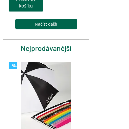
košíku
Načíst další
Nejprodávanější
%