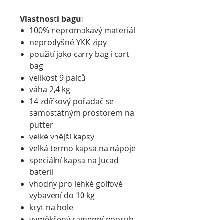
Vlastnosti bagu:
100% nepromokavý materiál
neprodyšné YKK zipy
použití jako carry bag i cart
bag
velikost 9 palců
váha 2,4 kg
14 zdířkový pořadač se
samostatným prostorem na
putter
velké vnější kapsy
velká termo kapsa na nápoje
speciální kapsa na Jucad
baterii
vhodný pro lehké golfové
vybavení do 10 kg
kryt na hole
vyměkčený ramenní popruh