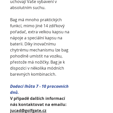
uchovají Vaše vybavení v
absolutním suchu.
Bag má mnoho praktických
funkcí, mimo jiné 14 zdířkový
pořadač, extra velkou kapsu na
nápoje a speciální kapsu na
baterii. Díky inovačnímu
chytrému mechanismu lze bag
pohodlně umístit na vozíku,
přestože má nožičky. Bag je k
dispozici v několika módních
barevných kombinacích.
Dodací lhůta 7 - 10 pracovních
dnů.
V případě dalších informací
nás kontaktovat na emailu:
jucad@golfgate.cz