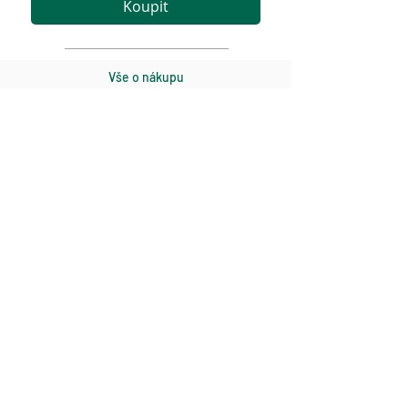
Koupit
Vše o nákupu
Obchodní podmínky
Zásady GDPR
Odstoupení
Kontakt
Golf Gate k.s.
E-mail:
info@golfgate.cz
Tel:
+420 725 777 887
www.golfgate.cz
Odběr novinek
Odeslat
Chci odebírat novinky e-mailem a souhlasím se
zpracováním osobních údajů